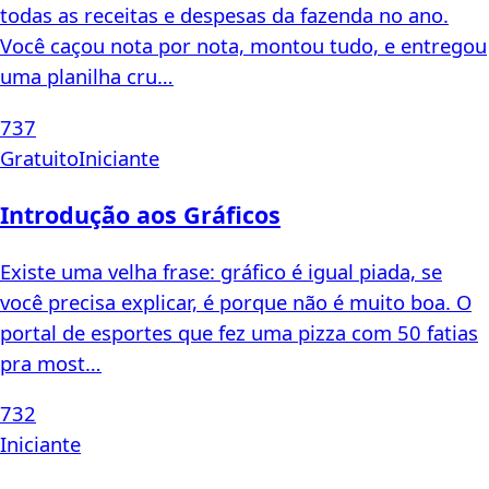
todas as receitas e despesas da fazenda no ano.
Você caçou nota por nota, montou tudo, e entregou
uma planilha cru…
737
Gratuito
Iniciante
Introdução aos Gráficos
Existe uma velha frase: gráfico é igual piada, se
você precisa explicar, é porque não é muito boa. O
portal de esportes que fez uma pizza com 50 fatias
pra most…
732
Iniciante