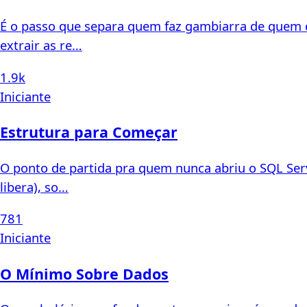
É o passo que separa quem faz gambiarra de quem c
extrair as re…
1.9k
Iniciante
Estrutura para Começar
O ponto de partida pra quem nunca abriu o SQL Serve
libera), so…
781
Iniciante
O Mínimo Sobre Dados