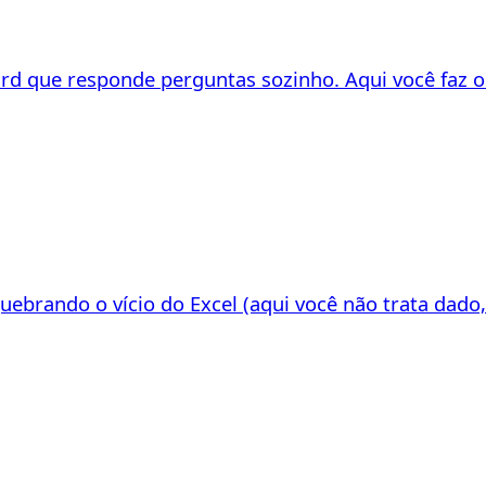
rd que responde perguntas sozinho. Aqui você faz o 
brando o vício do Excel (aqui você não trata dado, 