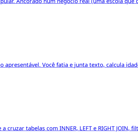
ular. Ancorado num negócio real (uma escola que co
presentável. Você fatia e junta texto, calcula ida
 a cruzar tabelas com INNER, LEFT e RIGHT JOIN, fi