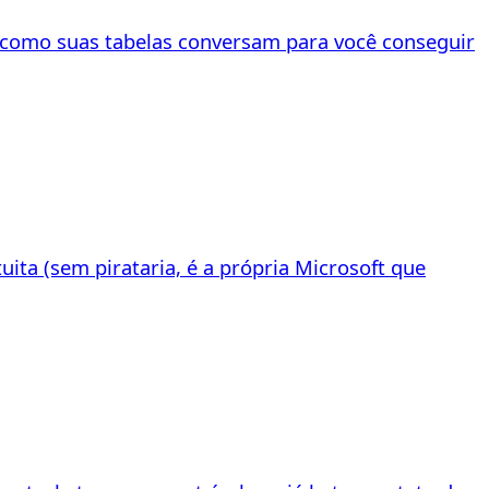
 como suas tabelas conversam para você conseguir
ita (sem pirataria, é a própria Microsoft que